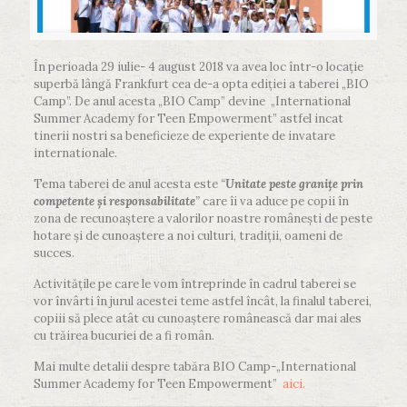
În perioada 29 iulie- 4 august 2018 va avea loc într-o locație
superbă lângă Frankfurt cea de-a opta ediției a taberei „BIO
Camp”. De anul acesta „BIO Camp” devine „International
Summer Academy for Teen Empowerment” astfel incat
tinerii nostri sa beneficieze de experiente de invatare
internationale.
Tema taberei de anul acesta este
“
Unitate
peste
granițe
prin
competente
și
responsabilitate
”
care îi va aduce pe copii în
zona de recunoaștere a valorilor noastre românești de peste
hotare și de cunoaștere a noi culturi, tradiții, oameni de
succes.
Activitățile pe care le vom întreprinde în cadrul taberei se
vor învârti în jurul acestei teme astfel încât, la finalul taberei,
copiii să plece atât cu cunoaștere românească dar mai ales
cu trăirea bucuriei de a fi român.
Mai multe detalii despre tabăra BIO Camp-„International
Summer Academy for Teen Empowerment”
aici.