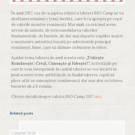
În anul 2017, cea de-a șaptea ediției a taberei BIO Camp se va
desfășura urmând o temă inedită, care îi va apropia pe copii
de valorile noastre românești. Mai mult ca oricând avem
nevoie de unitate, de (re)consolidarea valorilor
fundamentale, de bucurie, de dat mai departe copiilor noștri
o moștenire autentică bazată pe adevăratele principii
românești, bune, care să dăinuie cu bucurie în viitor.
Așadar tema taberei de anul acesta este
„Trăiește
Românește: Crezi, Cunoaște și Iubește!”.
Activitățile pe
care le vom întreprinde în cadrul taberei se vor învârti în
jurul acestei teme astfel încât, la finalul taberei, copiii să
plece atât cu cunoaștere românească dar mai ales cu trăirea
bucuriei de a fi român.
Citește detalii despre tabăra BIO Camp 2017
aici.
Related posts
7 august 2026