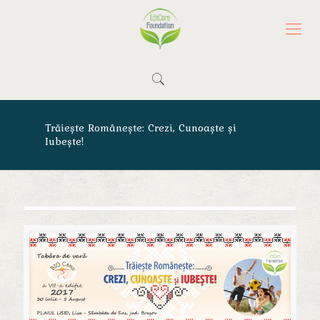
Trăiește Românește: Crezi, Cunoaște și
Iubește!