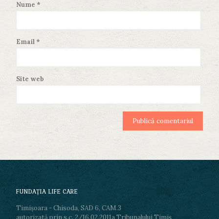
Nume
*
Email
*
Site web
FUNDAŢIA LIFE CARE
Timișoara - Chisoda, SAD 6, CAM.3
autorizată prin s.c. 2/16.02.2011a Tribunalului Timiş